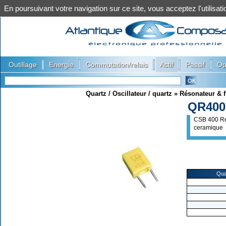
En poursuivant votre navigation sur ce site, vous acceptez l'utilis
|
|
|
|
|
Outillage
Energie
Commutation/relais
Actif
Passif
Op
Quartz / Oscillateur / quartz
»
Résonateur & f
QR400
CSB 400 R
ceramique
Qua