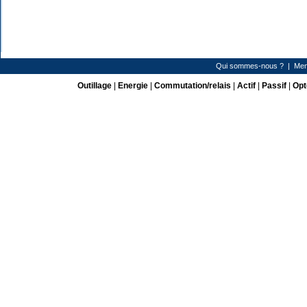
Qui sommes-nous ?
|
Men
Outillage
|
Energie
|
Commutation/relais
|
Actif
|
Passif
|
Opt