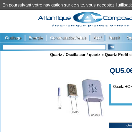
En poursuivant votre navigation sur ce site, vous acceptez l'utilis
|
|
|
|
|
Outillage
Energie
Commutation/relais
Actif
Passif
Op
Quartz / Oscillateur / quartz
»
Quartz Profil 
QU5.0
Quartz HC-
Qua