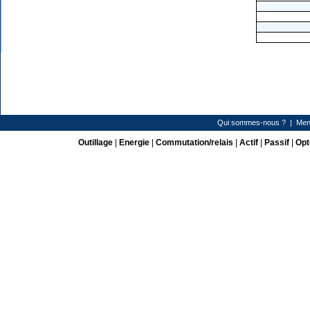
Qui sommes-nous ?
|
Men
Outillage
|
Energie
|
Commutation/relais
|
Actif
|
Passif
|
Opt