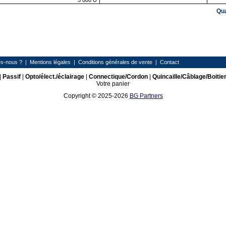
5 000
U
Qu
s-nous ?
|
Mentions légales
|
Conditions générales de vente
|
Contact
|
Passif
|
Opto/élect./éclairage
|
Connectique/Cordon
|
Quincaille/Câblage/Boitie
Votre panier
Copyright © 2025-2026
BG Partners