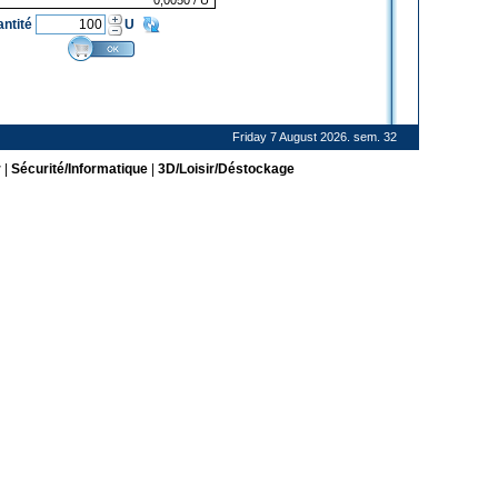
0,0050
/ U
antité
U
Friday 7 August 2026. sem. 32
r
|
Sécurité/Informatique
|
3D/Loisir/Déstockage