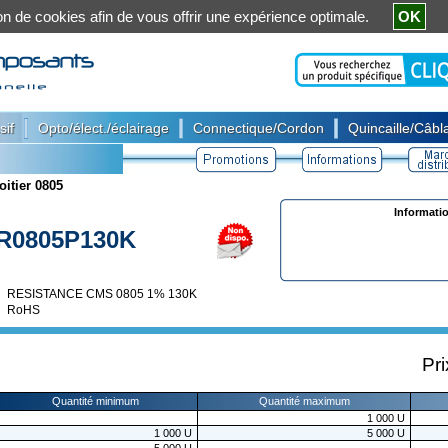
ation de cookies afin de vous offrir une expérience optimale.
OK
|
|
|
sif
Opto/élect./éclairage
Connectique/Cordon
Quincaille/Câbla
oitier 0805
Informati
R0805P130K
RESISTANCE CMS 0805 1% 130K
RoHS
Pri
Quantité minimum
Quantité maximum
1 000
U
1 000
U
5 000
U