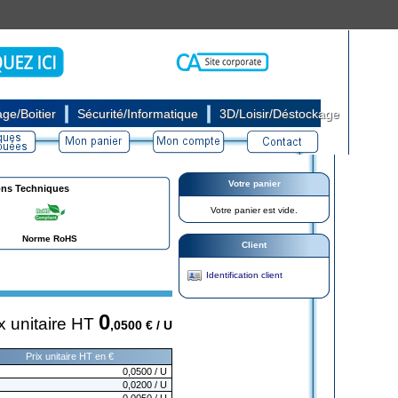
|
|
ge/Boitier
Sécurité/Informatique
3D/Loisir/Déstockage
Votre panier
ons Techniques
Votre panier est vide.
Norme RoHS
Client
Identification client
0
x unitaire HT
,0500
€ / U
Prix unitaire HT en €
0,0500
/ U
0,0200
/ U