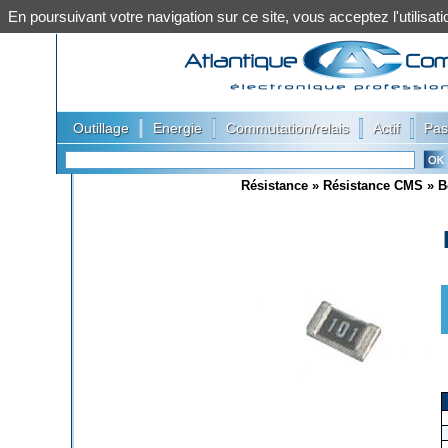
En poursuivant votre navigation sur ce site, vous acceptez l'utilis
|
|
|
|
Outillage
Energie
Commutation/relais
Actif
Pas
Résistance
»
Résistance CMS
»
B