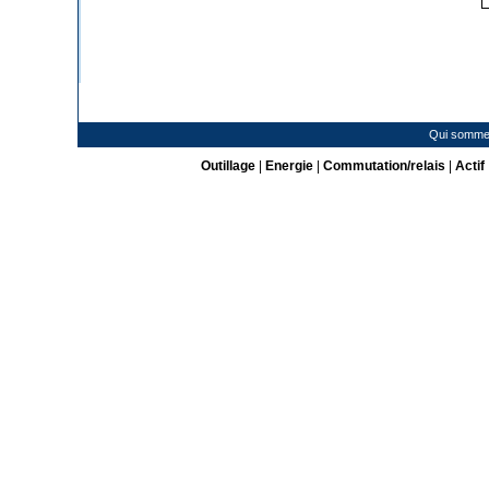
Qui somme
Outillage
|
Energie
|
Commutation/relais
|
Actif