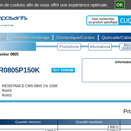
ation de cookies afin de vous offrir une expérience optimale.
OK
|
|
|
sif
Opto/élect./éclairage
Connectique/Cordon
Quincaille/Câbla
oitier 0805
Informati
R0805P150K
RESISTANCE CMS 0805 1% 150K
RoHS
RoHS
Pri
Quantité minimum
Quantité maximum
1 000
U