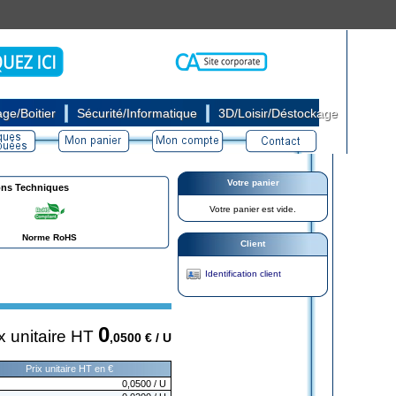
|
|
ge/Boitier
Sécurité/Informatique
3D/Loisir/Déstockage
Votre panier
ons Techniques
Votre panier est vide.
Norme RoHS
Client
Identification client
0
x unitaire HT
,0500
€ / U
Prix unitaire HT en €
0,0500
/ U