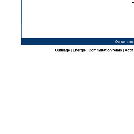
Qui sommes
Outillage
|
Energie
|
Commutation/relais
|
Actif