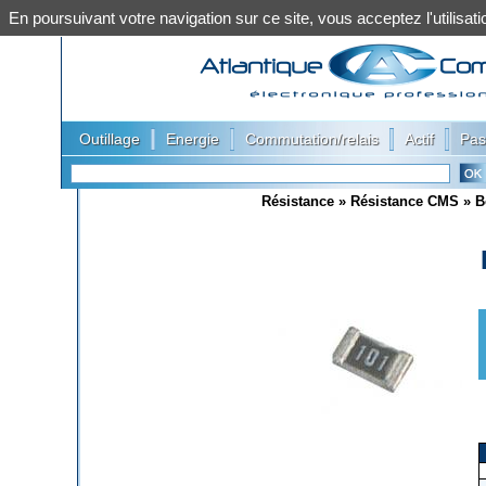
En poursuivant votre navigation sur ce site, vous acceptez l'utilis
|
|
|
|
Outillage
Energie
Commutation/relais
Actif
Pas
Résistance
»
Résistance CMS
»
B