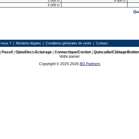
1 000
U
5 000
U
5 000
U
Qu
-nous ?
|
Mentions légales
|
Conditions générales de vente
|
Contact
|
Passif
|
Opto/élect./éclairage
|
Connectique/Cordon
|
Quincaille/Câblage/Boitie
Votre panier
Copyright © 2025-2026
BG Partners