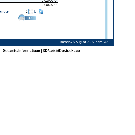
0,0200
/ U
0,0050
/ U
antité
U
Thursday 6 August 2026. sem. 32
r
|
Sécurité/Informatique
|
3D/Loisir/Déstockage