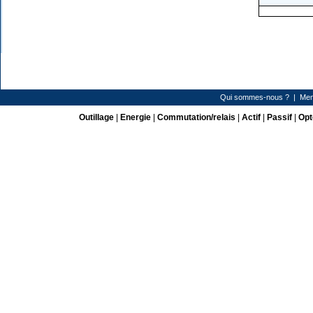
Qui sommes-nous ?
|
Men
Outillage
|
Energie
|
Commutation/relais
|
Actif
|
Passif
|
Opt