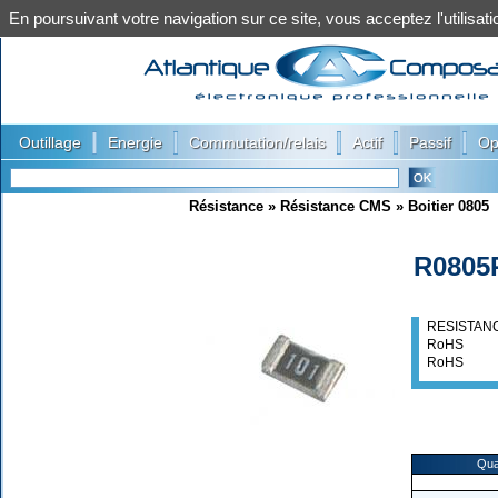
En poursuivant votre navigation sur ce site, vous acceptez l'utilis
|
|
|
|
|
Outillage
Energie
Commutation/relais
Actif
Passif
Op
Résistance
»
Résistance CMS
»
Boitier 0805
R0805
RESISTANC
RoHS
RoHS
Qua