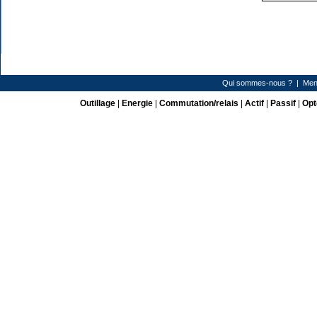
Qui sommes-nous ?
|
Men
Outillage
|
Energie
|
Commutation/relais
|
Actif
|
Passif
|
Opt