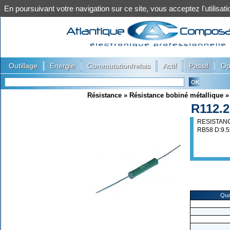
En poursuivant votre navigation sur ce site, vous acceptez l'utilis
|
|
|
|
|
Outillage
Energie
Commutation/relais
Actif
Passif
Op
Résistance
»
Résistance bobiné métallique
R112.2
RESISTANC
RB58 D:9.
Qua