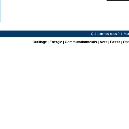
Qui sommes-nous ?
|
Men
Outillage
|
Energie
|
Commutation/relais
|
Actif
|
Passif
|
Opt