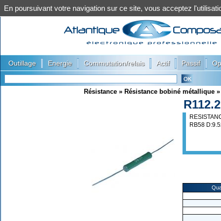
En poursuivant votre navigation sur ce site, vous acceptez l'utilis
|
|
|
|
|
Outillage
Energie
Commutation/relais
Actif
Passif
Op
Résistance
»
Résistance bobiné métallique
R112.
RESISTANC
RB58 D:9.
Qua