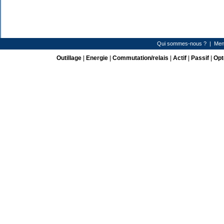
Qui sommes-nous ?
|
Men
Outillage
|
Energie
|
Commutation/relais
|
Actif
|
Passif
|
Opt