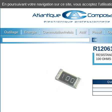
En poursuivant votre navigation sur ce site, vous acceptez l'utilis
|
|
|
|
|
Outillage
Energie
Commutation/relais
Actif
Passif
Op
R1206
RESISTAN
100 OHMS 
Qua