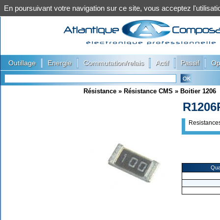
En poursuivant votre navigation sur ce site, vous acceptez l'utilis
|
|
|
|
|
Outillage
Energie
Commutation/relais
Actif
Passif
Op
Résistance
»
Résistance CMS
»
Boitier 1206
R1206
Resistanc
Qua