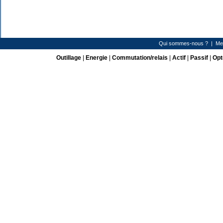
Qui sommes-nous ?
|
Me
Outillage
|
Energie
|
Commutation/relais
|
Actif
|
Passif
|
Opt