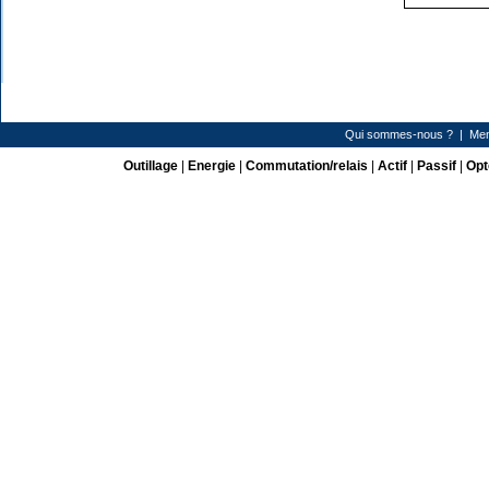
Qui sommes-nous ?
|
Men
Outillage
|
Energie
|
Commutation/relais
|
Actif
|
Passif
|
Opt