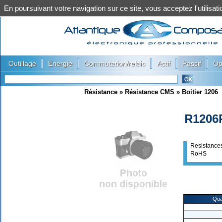
En poursuivant votre navigation sur ce site, vous acceptez l'utilis
|
|
|
|
|
Outillage
Energie
Commutation/relais
Actif
Passif
Op
Résistance
»
Résistance CMS
»
Boitier 1206
R1206
Resistanc
RoHS
Qua