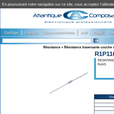
En poursuivant votre navigation sur ce site, vous acceptez l'utilis
|
|
|
|
|
Outillage
Energie
Commutation/relais
Actif
Passif
Op
Résistance
»
Résistance traversante couche 
R1P11
RESISTANC
RoHS
Qua