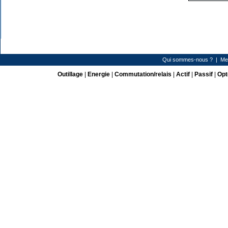
Qui sommes-nous ?
|
Me
Outillage
|
Energie
|
Commutation/relais
|
Actif
|
Passif
|
Opt