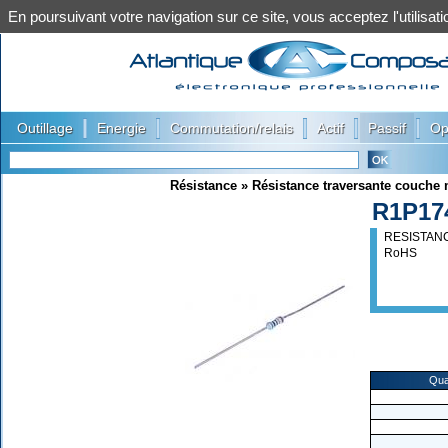
En poursuivant votre navigation sur ce site, vous acceptez l'utilis
|
|
|
|
|
Outillage
Energie
Commutation/relais
Actif
Passif
Op
Résistance
»
Résistance traversante couche 
R1P17
RESISTANC
RoHS
Qua