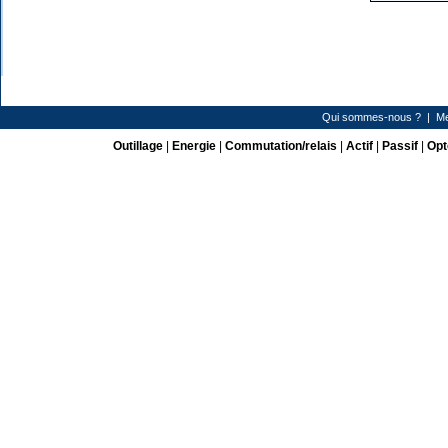
Qui sommes-nous ?
|
Me
Outillage
|
Energie
|
Commutation/relais
|
Actif
|
Passif
|
Opt