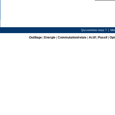
Qui sommes-nous ?
|
Men
Outillage
|
Energie
|
Commutation/relais
|
Actif
|
Passif
|
Opt