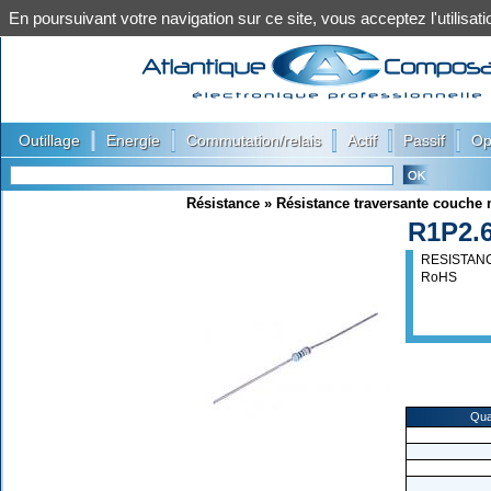
En poursuivant votre navigation sur ce site, vous acceptez l'utilis
|
|
|
|
|
Outillage
Energie
Commutation/relais
Actif
Passif
Op
Résistance
»
Résistance traversante couche 
R1P2.
RESISTANC
RoHS
Qua