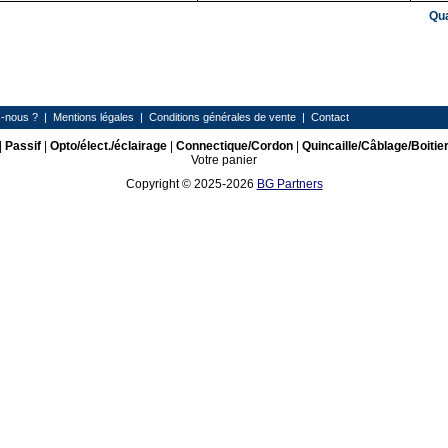
Qu
-nous ?
|
Mentions légales
|
Conditions générales de vente
|
Contact
|
Passif
|
Opto/élect./éclairage
|
Connectique/Cordon
|
Quincaille/Câblage/Boitie
Votre panier
Copyright © 2025-2026
BG Partners