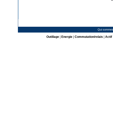
Qui sommes
Outillage
|
Energie
|
Commutation/relais
|
Actif