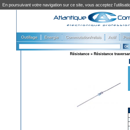
En poursuivant votre navigation sur ce site, vous acceptez l'utilis
|
|
|
|
Outillage
Energie
Commutation/relais
Actif
Pas
Résistance
»
Résistance traversa