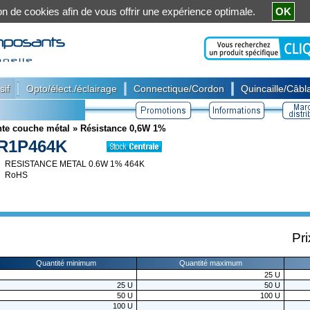
ation de cookies afin de vous offrir une expérience optimale.
OK
|
|
|
sif
Opto/élect./éclairage
Connectique/Cordon
Quincaille/Câbla
nte couche métal
»
Résistance 0,6W 1%
R1P464K
RESISTANCE METAL 0.6W 1% 464K
RoHS
Pri
Quantité minimum
Quantité maximum
25
U
25
U
50
U
50
U
100
U
100
U