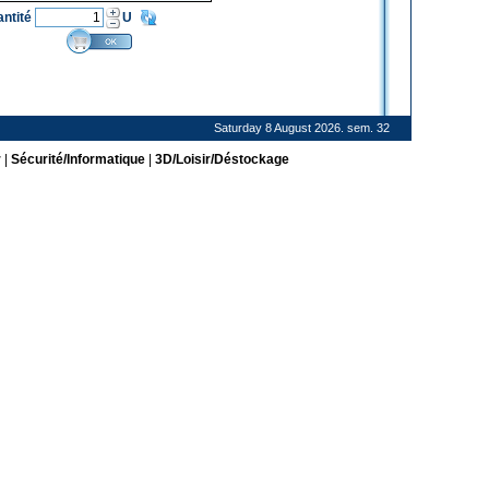
antité
U
Saturday 8 August 2026. sem. 32
r
|
Sécurité/Informatique
|
3D/Loisir/Déstockage