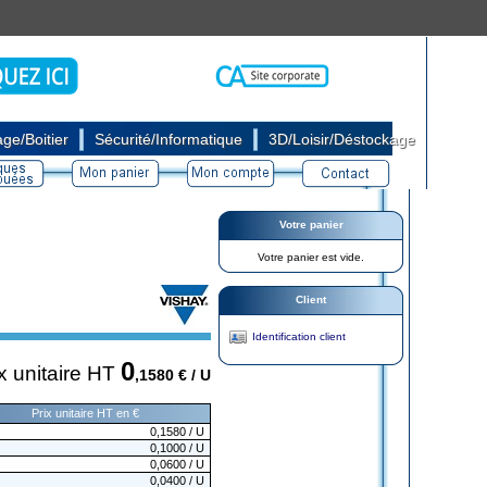
|
|
ge/Boitier
Sécurité/Informatique
3D/Loisir/Déstockage
Votre panier
Votre panier est vide.
Client
Identification client
0
x unitaire HT
,1580
€ / U
Prix unitaire HT en €
0,1580
/ U
0,1000
/ U
0,0600
/ U
0,0400
/ U