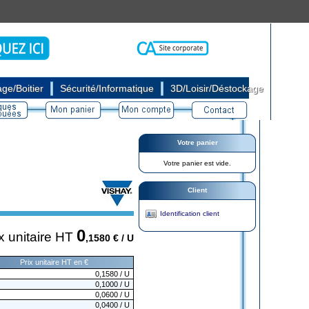
|
|
ge/Boitier
Sécurité/Informatique
3D/Loisir/Déstockage
Votre panier
Votre panier est vide.
Client
Identification client
0
x unitaire HT
,1580
€ / U
Prix unitaire HT en €
0,1580
/ U
0,1000
/ U
0,0600
/ U
0,0400
/ U