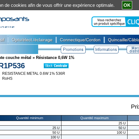
ation de cookies afin de vous offrir une expérience optimale.
OK
|
|
|
sif
Opto/élect./éclairage
Connectique/Cordon
Quincaille/Câbla
nte couche métal
»
Résistance 0,6W 1%
R1P536
RESISTANCE METAL 0.6W 1% 536R
RoHS
Pri
Quantité minimum
Quantité maximum
25
U
25
U
50
U
50
U
100
U
100
U