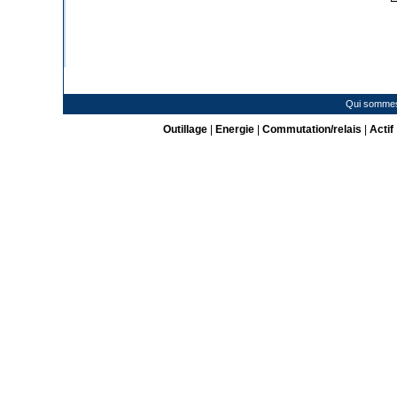
Qui somme
Outillage
|
Energie
|
Commutation/relais
|
Actif