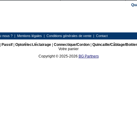
Qu
s-nous ?
|
Mentions légales
|
Conditions générales de vente
|
Contact
|
Passif
|
Opto/élect./éclairage
|
Connectique/Cordon
|
Quincaille/Câblage/Boitie
Votre panier
Copyright © 2025-2026
BG Partners