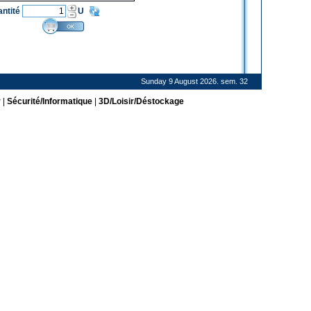
antité
U
Sunday 9 August 2026. sem. 32
r
|
Sécurité/Informatique
|
3D/Loisir/Déstockage