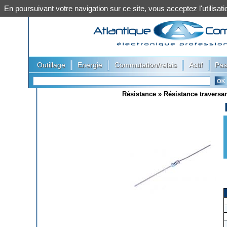
En poursuivant votre navigation sur ce site, vous acceptez l'utilis
|
|
|
|
Outillage
Energie
Commutation/relais
Actif
Pas
Résistance
»
Résistance traversa