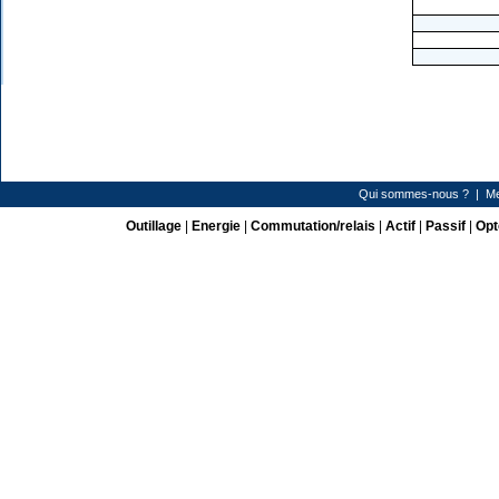
Qui sommes-nous ?
|
Me
Outillage
|
Energie
|
Commutation/relais
|
Actif
|
Passif
|
Opt