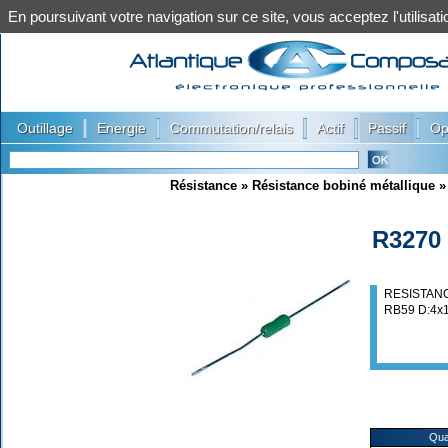
En poursuivant votre navigation sur ce site, vous acceptez l'utilis
|
|
|
|
|
Outillage
Energie
Commutation/relais
Actif
Passif
Op
Résistance
»
Résistance bobiné métallique
R3270
RESISTANC
RB59 D:4x
Qua