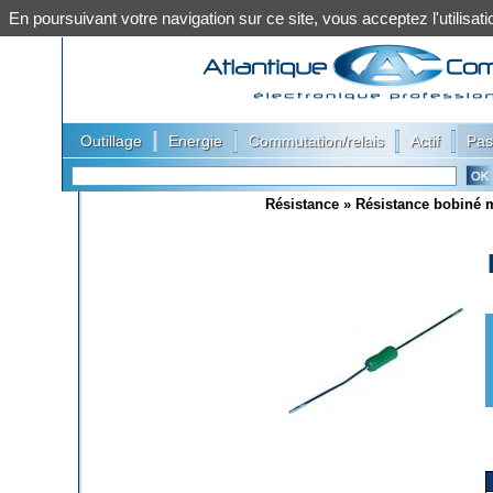
En poursuivant votre navigation sur ce site, vous acceptez l'utilis
|
|
|
|
Outillage
Energie
Commutation/relais
Actif
Pas
Résistance
»
Résistance bobiné m