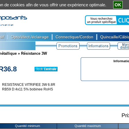
ation de cookies afin de vous offrir une expérience optimale.
OK
|
|
|
sif
Opto/élect./éclairage
Connectique/Cordon
Quincaille/Câbla
étallique
»
Résistance 3W
Informati
R36.8
RESISTANCE VITRIFIEE 3W 6.8R
RB59 D:4x11 5% bobinee RoHS
Pri
Quantité minimum
Quantité maximum