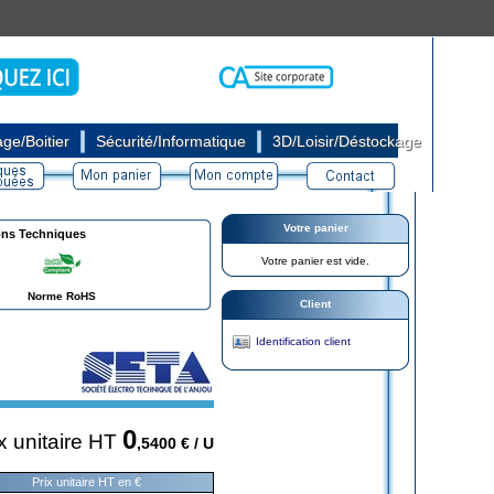
|
|
ge/Boitier
Sécurité/Informatique
3D/Loisir/Déstockage
Votre panier
ons Techniques
Votre panier est vide.
Norme RoHS
Client
Identification client
0
x unitaire HT
,5400
€ / U
Prix unitaire HT en €