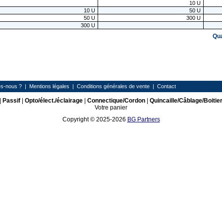
10
U
10
U
50
U
50
U
300
U
300
U
Qu
s-nous ?
|
Mentions légales
|
Conditions générales de vente
|
Contact
|
Passif
|
Opto/élect./éclairage
|
Connectique/Cordon
|
Quincaille/Câblage/Boitie
Votre panier
Copyright © 2025-2026
BG Partners