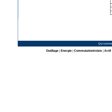
Qui somme
Outillage
|
Energie
|
Commutation/relais
|
Actif