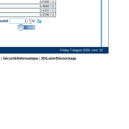
0,5400
/ U
0,4860
/ U
0,4320
/ U
0,3780
/ U
antité
U
Friday 7 August 2026. sem. 32
r
|
Sécurité/Informatique
|
3D/Loisir/Déstockage