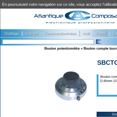
En poursuivant votre navigation sur ce site, vous acceptez l'utilis
|
|
|
|
|
Outillage
Energie
Commutation/relais
Actif
Passif
Op
Bouton potentiomètre
»
Bouton compte tour
SBCT
Bouton com
D:46mm 15
Qua