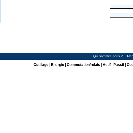
Qui sommes-nous ?
|
Men
Outillage
|
Energie
|
Commutation/relais
|
Actif
|
Passif
|
Opt