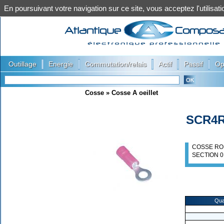
En poursuivant votre navigation sur ce site, vous acceptez l'utilis
|
|
|
|
|
Outillage
Energie
Commutation/relais
Actif
Passif
Op
Cosse
»
Cosse A oeillet
SCR4
COSSE RO
SECTION 0
Qua