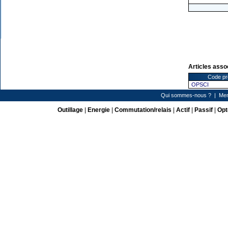
Articles asso
Code pr
OPSCI
Qui sommes-nous ?
|
Men
Outillage
|
Energie
|
Commutation/relais
|
Actif
|
Passif
|
Opt