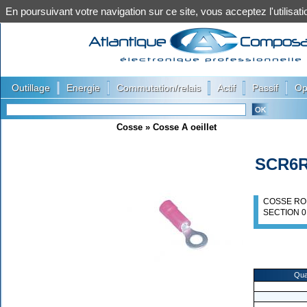
En poursuivant votre navigation sur ce site, vous acceptez l'utilis
|
|
|
|
|
Outillage
Energie
Commutation/relais
Actif
Passif
Op
Cosse
»
Cosse A oeillet
SCR6
COSSE RO
SECTION 0
Qua