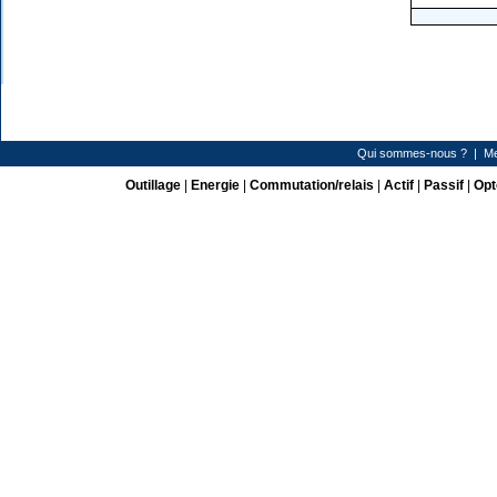
Qui sommes-nous ?
|
Me
Outillage
|
Energie
|
Commutation/relais
|
Actif
|
Passif
|
Opt