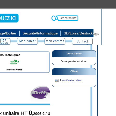
|
|
ge/Boitier
Sécurité/Informatique
3D/Loisir/Déstockage
Votre panier
ons Techniques
Votre panier est vide.
Norme RoHS
Client
Identification client
0
x unitaire HT
,2006
€ / U