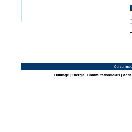
Qui sommes
Outillage
|
Energie
|
Commutation/relais
|
Actif