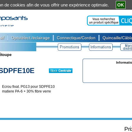
ation de cookies afin de vous offrir une expérience optimale.
OK
|
|
|
sif
Opto/élect./éclairage
Connectique/Cordon
Quincaille/Câbla
 étoupe
Informati
SDPFE10E
Ecrou fixat. PG13 pour SDPFE10
matiere PA-6 + 30% fibre verre
Pri