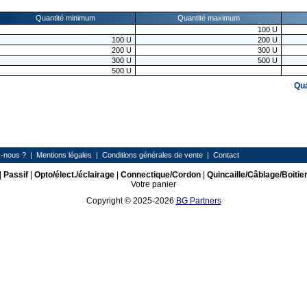
Quantité minimum
Quantité maximum
100
U
100
U
200
U
200
U
300
U
300
U
500
U
500
U
Qu
-nous ?
|
Mentions légales
|
Conditions générales de vente
|
Contact
|
Passif
|
Opto/élect./éclairage
|
Connectique/Cordon
|
Quincaille/Câblage/Boitie
Votre panier
Copyright © 2025-2026
BG Partners