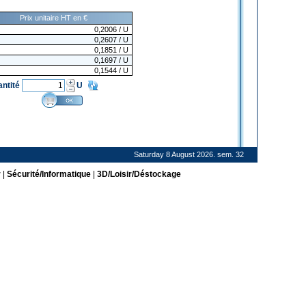
Prix unitaire HT en €
0,2006
/ U
0,2607
/ U
0,1851
/ U
0,1697
/ U
0,1544
/ U
antité
U
Saturday 8 August 2026. sem. 32
r
|
Sécurité/Informatique
|
3D/Loisir/Déstockage