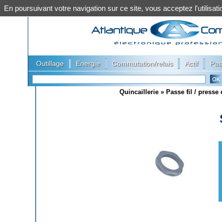
En poursuivant votre navigation sur ce site, vous acceptez l'utilis
|
|
|
|
Outillage
Energie
Commutation/relais
Actif
Pas
Quincaillerie
»
Passe fil / presse