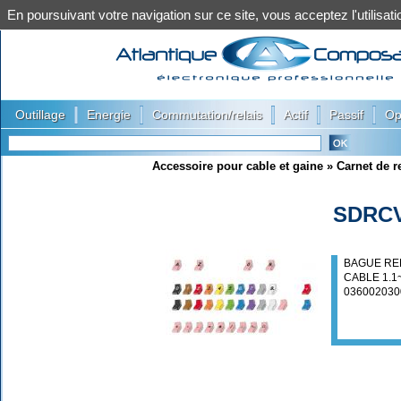
En poursuivant votre navigation sur ce site, vous acceptez l'utilis
|
|
|
|
|
Outillage
Energie
Commutation/relais
Actif
Passif
Op
Accessoire pour cable et gaine
»
Carnet de r
SDRCV
BAGUE REP
CABLE 1.1
036002030