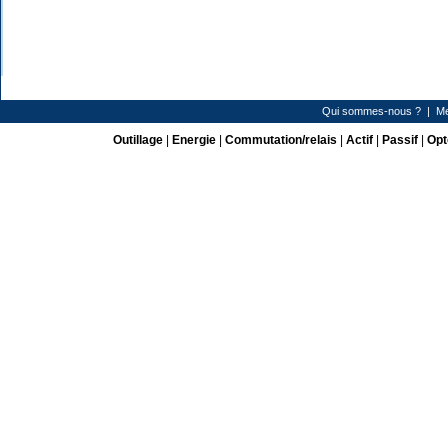
Qui sommes-nous ?
|
Me
Outillage
|
Energie
|
Commutation/relais
|
Actif
|
Passif
|
Opt