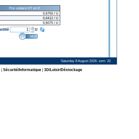
Prix unitaire HT en €
0,6750
/ U
0,6412
/ U
0,6075
/ U
antité
U
Saturday 8 August 2026. sem. 32
r
|
Sécurité/Informatique
|
3D/Loisir/Déstockage