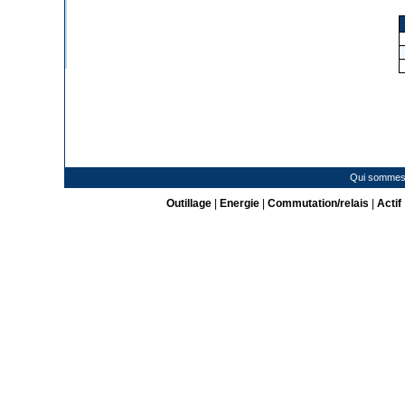
Qui sommes
Outillage
|
Energie
|
Commutation/relais
|
Actif