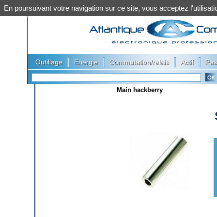
En poursuivant votre navigation sur ce site, vous acceptez l'utilis
|
|
|
|
Outillage
Energie
Commutation/relais
Actif
Pas
Main hackberry