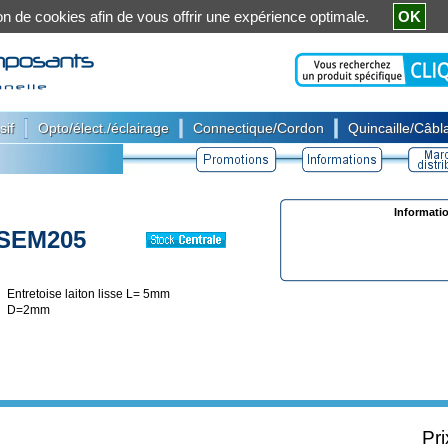
ation de cookies afin de vous offrir une expérience optimale.
OK
|
|
|
sif
Opto/élect./éclairage
Connectique/Cordon
Quincaille/Câbla
Informati
SEM205
Entretoise laiton lisse L= 5mm
D=2mm
Pri