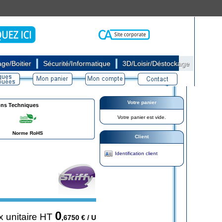
|
|
ge/Boitier
Sécurité/Informatique
3D/Loisir/Déstockage
Votre panier
ons Techniques
Votre panier est vide.
Norme RoHS
Client
Identification client
0
x unitaire HT
,6750
€ / U