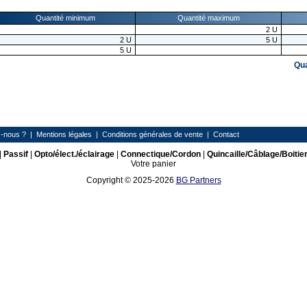
Quantité minimum
Quantité maximum
2
U
2
U
5
U
5
U
Qu
-nous ?
|
Mentions légales
|
Conditions générales de vente
|
Contact
|
Passif
|
Opto/élect./éclairage
|
Connectique/Cordon
|
Quincaille/Câblage/Boitie
Votre panier
Copyright © 2025-2026
BG Partners