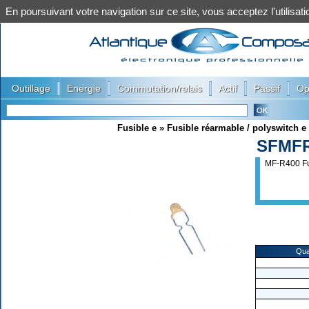
En poursuivant votre navigation sur ce site, vous acceptez l'utilis
|
|
|
|
|
Outillage
Energie
Commutation/relais
Actif
Passif
Op
Fusible e
»
Fusible réarmable / polyswitch e
SFMF
MF-R400 Fu
Qua