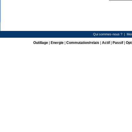
Qui sommes-nous ?
|
Men
Outillage
|
Energie
|
Commutation/relais
|
Actif
|
Passif
|
Opt