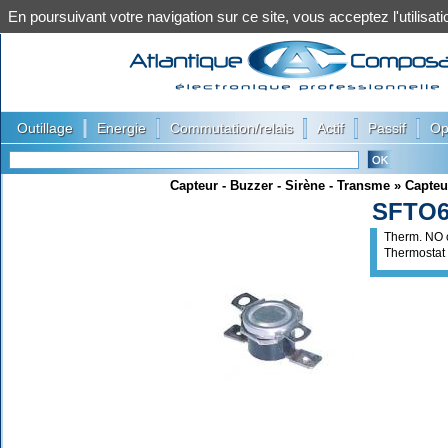
En poursuivant votre navigation sur ce site, vous acceptez l'utilis
|
|
|
|
|
Outillage
Energie
Commutation/relais
Actif
Passif
Op
Capteur - Buzzer - Sirène - Transme
»
Capteu
SFTO6
Therm. NO o
Thermostat 