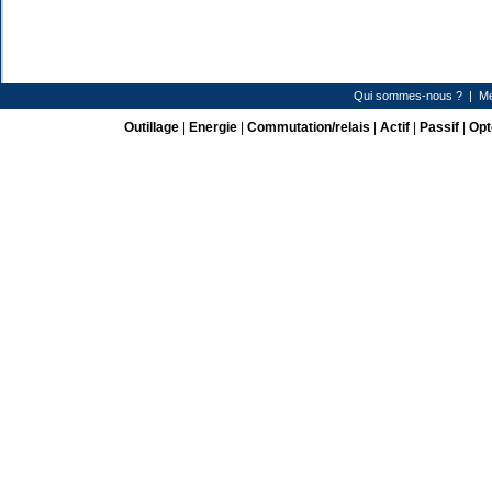
Qui sommes-nous ?
|
Me
Outillage
|
Energie
|
Commutation/relais
|
Actif
|
Passif
|
Opt