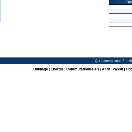
Qua
Qui sommes-nous ?
|
Me
Outillage
|
Energie
|
Commutation/relais
|
Actif
|
Passif
|
Opt