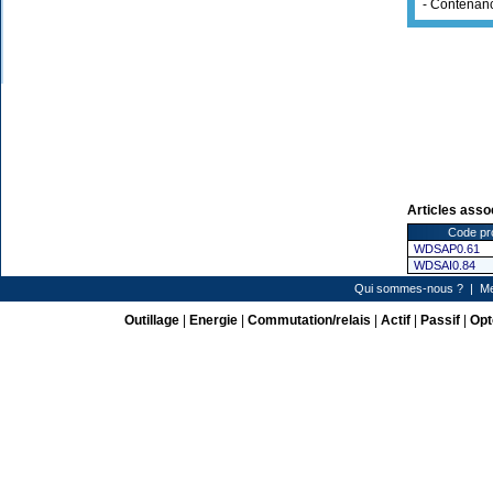
- Contenan
Articles asso
Code pr
WDSAP0.61
WDSAI0.84
Qui sommes-nous ?
|
Me
Outillage
|
Energie
|
Commutation/relais
|
Actif
|
Passif
|
Opt