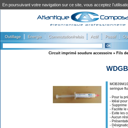
En poursuivant votre navigation sur ce site, vous acceptez l'utilis
|
|
|
|
|
Outillage
Energie
Commutation/relais
Actif
Passif
Op
Circuit imprimé soudure accessoire
»
Fils d
WDGB
MOB39M10C
seringue f
- Pour la p
- Idéal po
- Supprime 
- Facilite le
- Evite les c
- Aucun rési
- Présentat
- Désignati