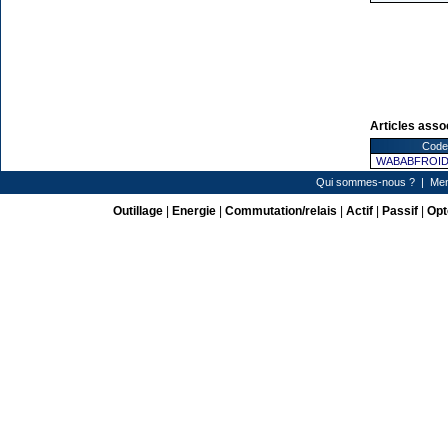
Articles asso
Code 
WABABFROI
Qui sommes-nous ?
|
Men
Outillage
|
Energie
|
Commutation/relais
|
Actif
|
Passif
|
Opt