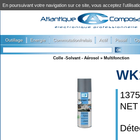
En poursuivant votre navigation sur ce site, vous acceptez l'utilis
|
|
|
|
|
Outillage
Energie
Commutation/relais
Actif
Passif
Op
Colle -Solvant - Aérosol
»
Multifonction
WK
1375
NET
Déte