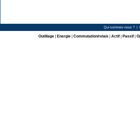
Qui sommes-nous ?
|
Outillage
|
Energie
|
Commutation/relais
|
Actif
|
Passif
|
Op