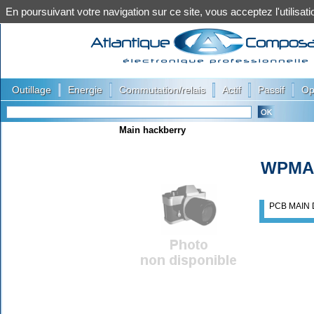
En poursuivant votre navigation sur ce site, vous acceptez l'utilis
|
|
|
|
|
Outillage
Energie
Commutation/relais
Actif
Passif
Op
Main hackberry
WPMA
PCB MAIN 