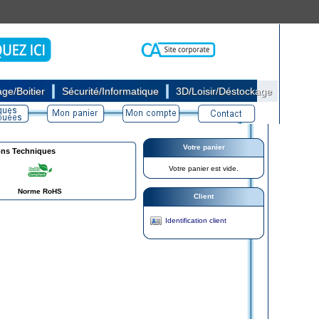
|
|
ge/Boitier
Sécurité/Informatique
3D/Loisir/Déstockage
Votre panier
ons Techniques
Votre panier est vide.
Norme RoHS
Client
Identification client