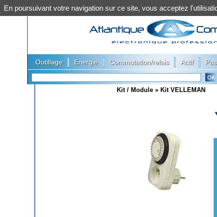
En poursuivant votre navigation sur ce site, vous acceptez l'utilis
|
|
|
|
Outillage
Energie
Commutation/relais
Actif
Pas
Kit / Module
»
Kit VELLEMAN