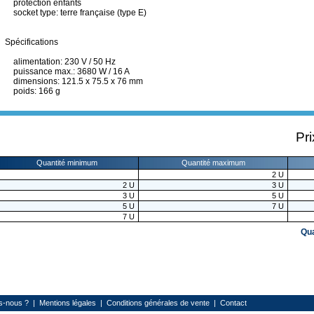
protection enfants
socket type: terre française (type E)
Spécifications
alimentation: 230 V / 50 Hz
puissance max.: 3680 W / 16 A
dimensions: 121.5 x 75.5 x 76 mm
poids: 166 g
Pri
Quantité minimum
Quantité maximum
2
U
2
U
3
U
3
U
5
U
5
U
7
U
7
U
Qu
s-nous ?
|
Mentions légales
|
Conditions générales de vente
|
Contact