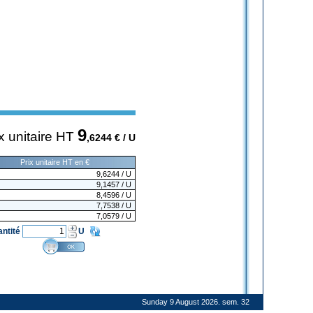
9
x unitaire HT
,6244
€ / U
Prix unitaire HT en €
9,6244
/ U
9,1457
/ U
8,4596
/ U
7,7538
/ U
7,0579
/ U
antité
U
Sunday 9 August 2026. sem. 32