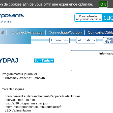
ation de cookies afin de vous offrir une expérience optimale.
OK
|
|
|
sif
Opto/élect./éclairage
Connectique/Cordon
Quincaille/Câbla
Informati
YDPAJ
Programmateur journalier
3500W max -tranche:15mn/24h
Caractéristiques
branchement et débranchement d'appareils électriques
intervalle min.: 15 min
jusqu'à 96 programmes par jour
interrupteur pour minuteur/toujours activé
LED d'alimentation