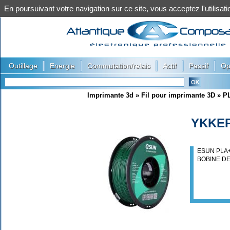
En poursuivant votre navigation sur ce site, vous acceptez l'utilis
|
|
|
|
|
Outillage
Energie
Commutation/relais
Actif
Passif
Op
Imprimante 3d
»
Fil pour imprimante 3D
»
P
YKKE
ESUN PLA+
BOBINE DE