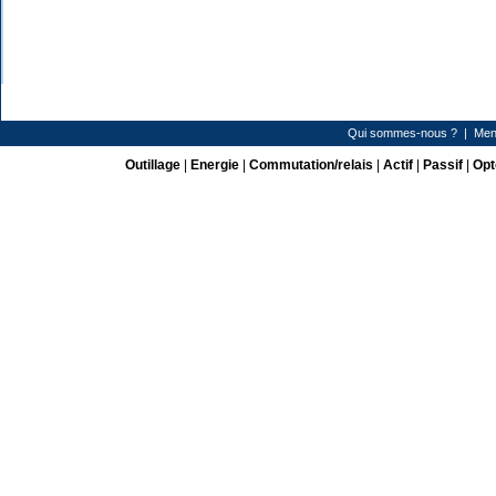
Qui sommes-nous ?
|
Men
Outillage
|
Energie
|
Commutation/relais
|
Actif
|
Passif
|
Opt