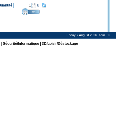
Quantité
U
Friday 7 August 2026. sem. 32
r
|
Sécurité/Informatique
|
3D/Loisir/Déstockage