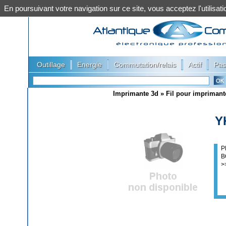
En poursuivant votre navigation sur ce site, vous acceptez l'utilis
|
|
|
|
Outillage
Energie
Commutation/relais
Actif
Pas
Imprimante 3d
»
Fil pour imprimant
Y
P
B
>