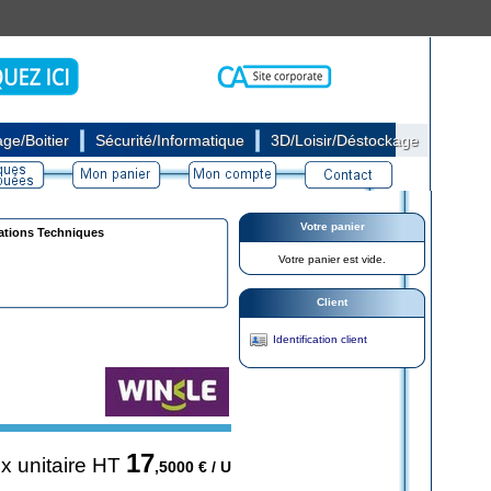
|
|
ge/Boitier
Sécurité/Informatique
3D/Loisir/Déstockage
Votre panier
ations Techniques
Votre panier est vide.
Client
Identification client
17
ix unitaire HT
,5000
€ / U