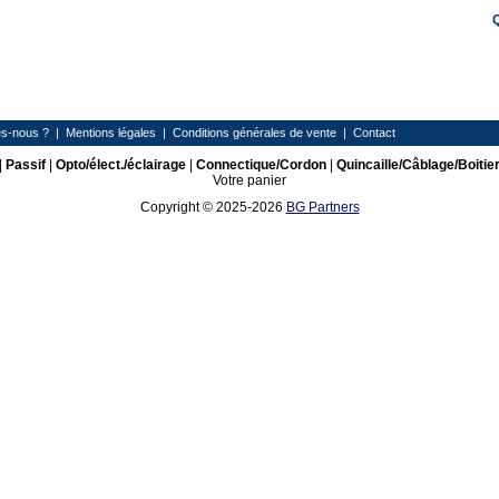
s-nous ?
|
Mentions légales
|
Conditions générales de vente
|
Contact
|
Passif
|
Opto/élect./éclairage
|
Connectique/Cordon
|
Quincaille/Câblage/Boitie
Votre panier
Copyright © 2025-2026
BG Partners