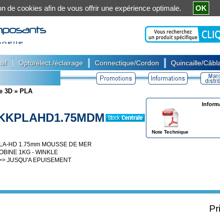
ation de cookies afin de vous offrir une expérience optimale.
OK
|
|
|
sif
Opto/élect./éclairage
Connectique/Cordon
Quincaille/Câbla
e 3D
»
PLA
Inform
KKPLAHD1.75MDM
Note Technique
LA-HD 1.75mm MOUSSE DE MER
OBINE 1KG - WINKLE
>> JUSQU'A EPUISEMENT
Pr