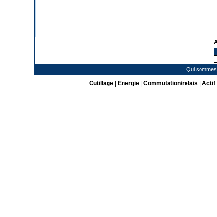
A
Qui sommes
Outillage
|
Energie
|
Commutation/relais
|
Actif