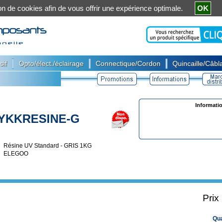
ation de cookies afin de vous offrir une expérience optimale.
OK
|
|
|
sif
Opto/élect./éclairage
Connectique/Cordon
Quincaille/Câbla
Informati
YKKRESINE-G
Résine UV Standard - GRIS 1KG
ELEGOO
Prix
Qu