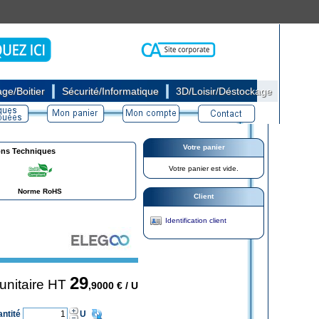
|
|
ge/Boitier
Sécurité/Informatique
3D/Loisir/Déstockage
Votre panier
ons Techniques
Votre panier est vide.
Norme RoHS
Client
Identification client
29
 unitaire HT
,9000
€ / U
antité
U