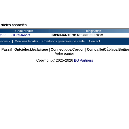
rticles associés
Code produit
Désignation
YKKELEGOOMARS3
IMPRIMANTE 3D RESINE ELEGOO
-nous ?
|
Mentions légales
|
Conditions générales de vente
|
Contact
|
Passif
|
Opto/élect./éclairage
|
Connectique/Cordon
|
Quincaille/Câblage/Boitie
Votre panier
Copyright © 2025-2026
BG Partners