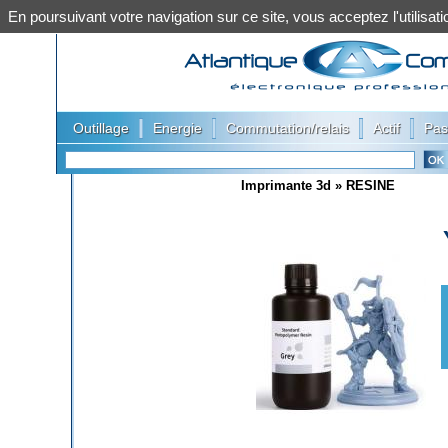
En poursuivant votre navigation sur ce site, vous acceptez l'utilis
|
|
|
|
Outillage
Energie
Commutation/relais
Actif
Pas
Imprimante 3d
»
RESINE