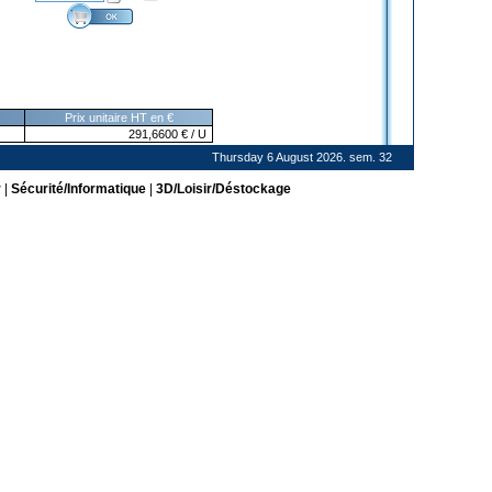
Prix unitaire HT en €
291,6600
€
/ U
Thursday 6 August 2026. sem. 32
r
|
Sécurité/Informatique
|
3D/Loisir/Déstockage