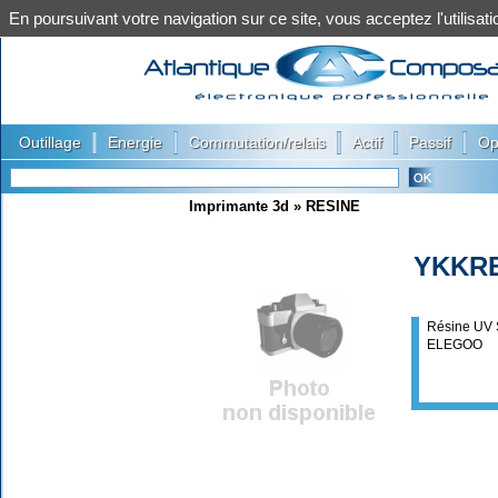
En poursuivant votre navigation sur ce site, vous acceptez l'utilis
|
|
|
|
|
Outillage
Energie
Commutation/relais
Actif
Passif
Op
Imprimante 3d
»
RESINE
YKKRE
Résine UV 
ELEGOO