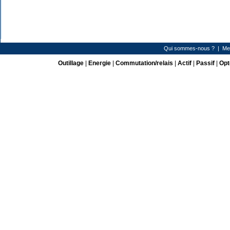
Qui sommes-nous ?
|
Me
Outillage
|
Energie
|
Commutation/relais
|
Actif
|
Passif
|
Opt