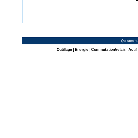
Qui somme
Outillage
|
Energie
|
Commutation/relais
|
Actif