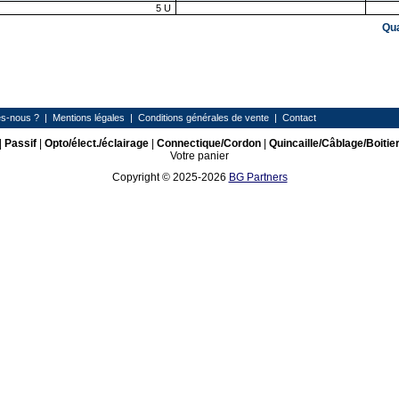
5
U
Qu
s-nous ?
|
Mentions légales
|
Conditions générales de vente
|
Contact
|
Passif
|
Opto/élect./éclairage
|
Connectique/Cordon
|
Quincaille/Câblage/Boitie
Votre panier
Copyright © 2025-2026
BG Partners