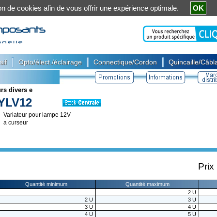
ation de cookies afin de vous offrir une expérience optimale.
OK
|
|
|
sif
Opto/élect./éclairage
Connectique/Cordon
Quincaille/Câbla
rs divers e
YLV12
Variateur pour lampe 12V
a curseur
Prix
Quantité minimum
Quantité maximum
2
U
2
U
3
U
3
U
4
U
4
U
5
U