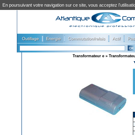
En poursuivant votre navigation sur ce site, vous acceptez l'utilis
|
|
|
|
Outillage
Energie
Commutation/relais
Actif
Pas
Transformateur e
»
Transformateu