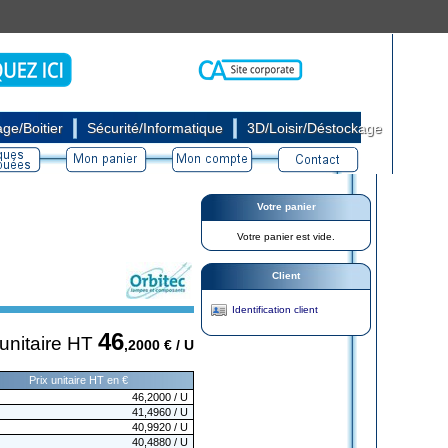
|
|
ge/Boitier
Sécurité/Informatique
3D/Loisir/Déstockage
Votre panier
Votre panier est vide.
Client
Identification client
46
 unitaire HT
,2000
€ / U
Prix unitaire HT en €
46,2000
/ U
41,4960
/ U
40,9920
/ U
40,4880
/ U