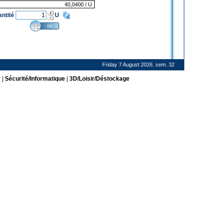
40,0400
/ U
antité
U
Friday 7 August 2026. sem. 32
r
|
Sécurité/Informatique
|
3D/Loisir/Déstockage