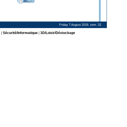
Friday 7 August 2026. sem. 32
r
|
Sécurité/Informatique
|
3D/Loisir/Déstockage