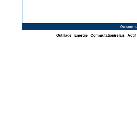
Qui somme
Outillage
|
Energie
|
Commutation/relais
|
Actif