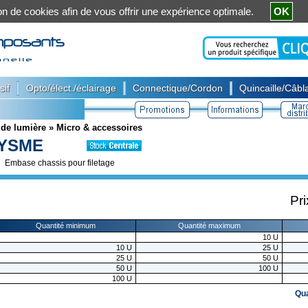
ation de cookies afin de vous offrir une expérience optimale.
OK
|
|
|
sif
Opto/élect./éclairage
Connectique/Cordon
Quincaille/Câbla
x de lumière
»
Micro & accessoires
YSME
Embase chassis pour filetage
Pri
Quantité minimum
Quantité maximum
10
U
10
U
25
U
25
U
50
U
50
U
100
U
100
U
Qu