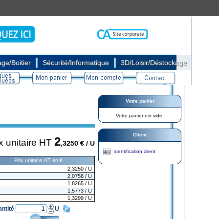
|
|
ge/Boitier
Sécurité/Informatique
3D/Loisir/Déstockage
Votre panier
Votre panier est vide.
Client
2
x unitaire HT
,3250
€ / U
Identification client
Prix unitaire HT en €
2,3250
/ U
2,0758
/ U
1,8265
/ U
1,5773
/ U
1,3299
/ U
antité
U