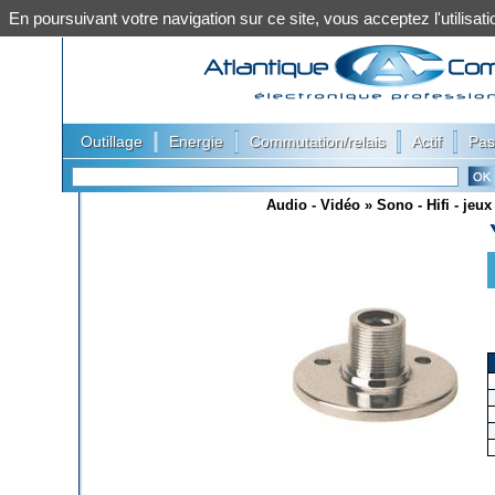
En poursuivant votre navigation sur ce site, vous acceptez l'utilis
|
|
|
|
Outillage
Energie
Commutation/relais
Actif
Pas
Audio - Vidéo
»
Sono - Hifi - jeu