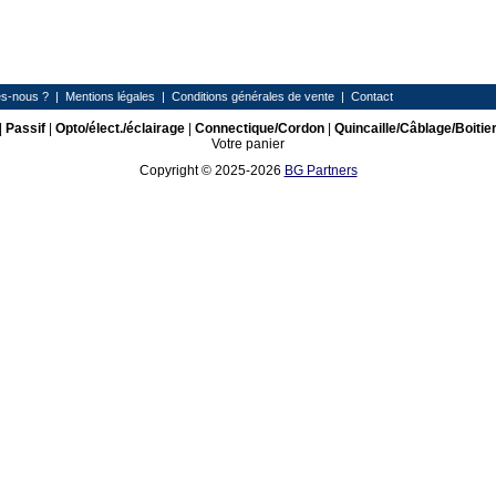
s-nous ?
|
Mentions légales
|
Conditions générales de vente
|
Contact
|
Passif
|
Opto/élect./éclairage
|
Connectique/Cordon
|
Quincaille/Câblage/Boitie
Votre panier
Copyright © 2025-2026
BG Partners