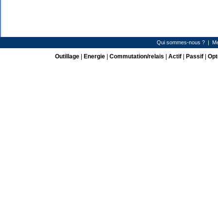
Qui sommes-nous ?
|
Me
Outillage
|
Energie
|
Commutation/relais
|
Actif
|
Passif
|
Opt