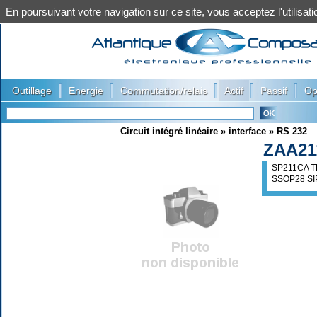
En poursuivant votre navigation sur ce site, vous acceptez l'utilis
|
|
|
|
|
Outillage
Energie
Commutation/relais
Actif
Passif
Op
Circuit intégré linéaire
»
interface
»
RS 232
ZAA21
SP211CA 
SSOP28 SI