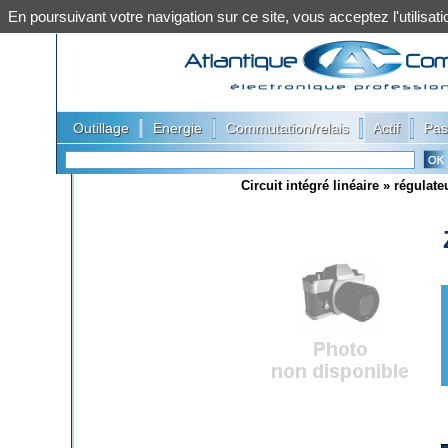
En poursuivant votre navigation sur ce site, vous acceptez l'utilis
|
|
|
|
Outillage
Energie
Commutation/relais
Actif
Pas
Circuit intégré linéaire
»
régulate