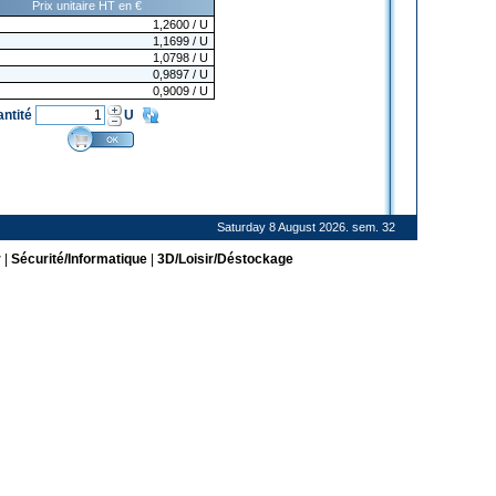
Prix unitaire HT en €
1,2600
/ U
1,1699
/ U
1,0798
/ U
0,9897
/ U
0,9009
/ U
antité
U
Saturday 8 August 2026. sem. 32
r
|
Sécurité/Informatique
|
3D/Loisir/Déstockage