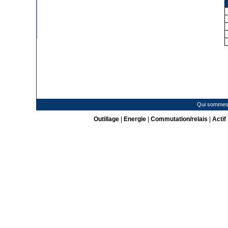
Qui sommes
Outillage
|
Energie
|
Commutation/relais
|
Actif