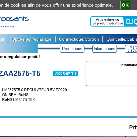
ation de cookies afin de vous offrir une expérience optimale.
OK
|
|
|
sif
Opto/élect./éclairage
Connectique/Cordon
Quincaille/Câbla
ur
»
régulateur positif
Informati
ZAA2575-T5
LM2575T5.0 REGULATEUR 5V TO220
ON SEMI RoHS
RoHS LM2575-T5.0
Pri