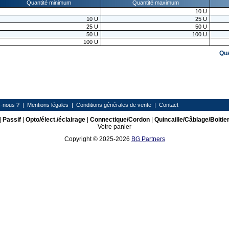
Quantité minimum
Quantité maximum
10
U
10
U
25
U
25
U
50
U
50
U
100
U
100
U
Qu
-nous ?
|
Mentions légales
|
Conditions générales de vente
|
Contact
|
Passif
|
Opto/élect./éclairage
|
Connectique/Cordon
|
Quincaille/Câblage/Boitie
Votre panier
Copyright © 2025-2026
BG Partners