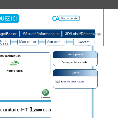
|
|
ge/Boitier
Sécurité/Informatique
3D/Loisir/Déstockage
Votre panier
ons Techniques
Votre panier est vide.
Norme RoHS
Client
Identification client
1
x unitaire HT
,2600
€ / U