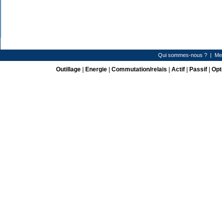
Qui sommes-nous ?
|
Me
Outillage
|
Energie
|
Commutation/relais
|
Actif
|
Passif
|
Opt