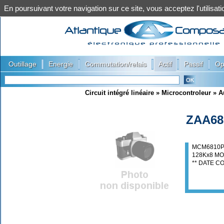
En poursuivant votre navigation sur ce site, vous acceptez l'utilis
|
|
|
|
|
Outillage
Energie
Commutation/relais
Actif
Passif
Op
Circuit intégré linéaire
»
Microcontroleur
»
A
ZAA68
MCM6810
128Kx8 M
** DATE CO