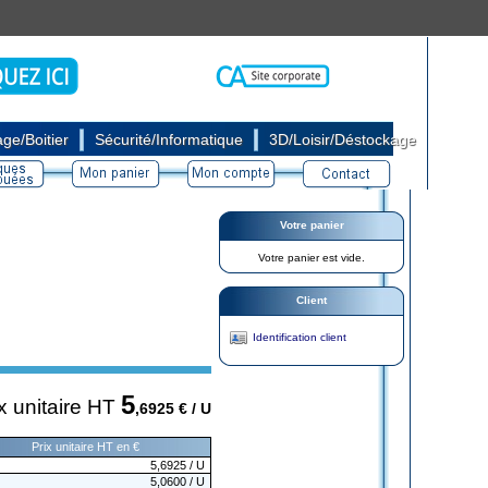
|
|
ge/Boitier
Sécurité/Informatique
3D/Loisir/Déstockage
Votre panier
Votre panier est vide.
Client
Identification client
5
x unitaire HT
,6925
€ / U
Prix unitaire HT en €
5,6925
/ U
5,0600
/ U