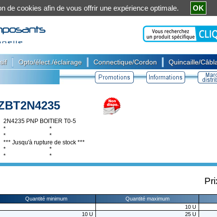
ation de cookies afin de vous offrir une expérience optimale.
OK
|
|
|
sif
Opto/élect./éclairage
Connectique/Cordon
Quincaille/Câbla
ZBT2N4235
2N4235 PNP BOITIER T0-5
* *
* *
*** Jusqu'à rupture de stock ***
* *
* *
Pri
Quantité minimum
Quantité maximum
10
U
10
U
25
U