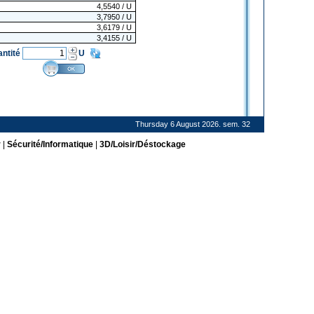
4,5540
/ U
3,7950
/ U
3,6179
/ U
3,4155
/ U
antité
U
Thursday 6 August 2026. sem. 32
r
|
Sécurité/Informatique
|
3D/Loisir/Déstockage