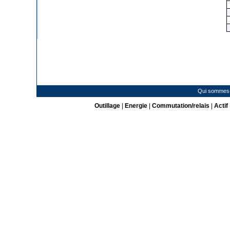
Qui sommes
Outillage
|
Energie
|
Commutation/relais
|
Actif