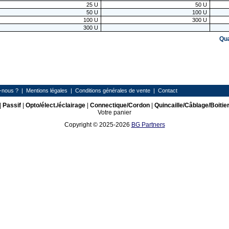
25
U
50
U
50
U
100
U
100
U
300
U
300
U
Qu
-nous ?
|
Mentions légales
|
Conditions générales de vente
|
Contact
|
Passif
|
Opto/élect./éclairage
|
Connectique/Cordon
|
Quincaille/Câblage/Boitie
Votre panier
Copyright © 2025-2026
BG Partners