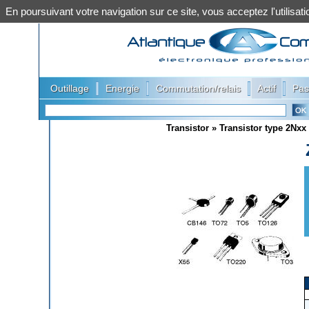
En poursuivant votre navigation sur ce site, vous acceptez l'utilis
|
|
|
|
Outillage
Energie
Commutation/relais
Actif
Pas
Transistor
»
Transistor type 2Nxx