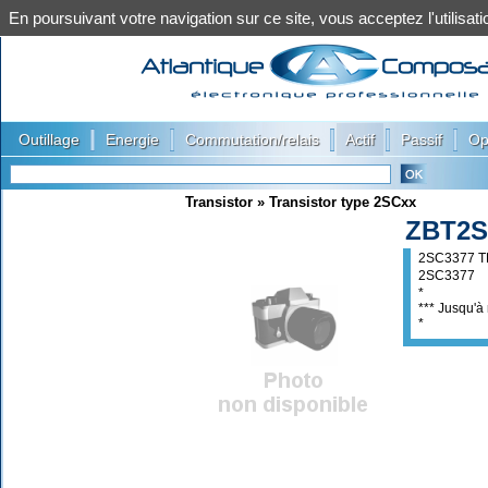
En poursuivant votre navigation sur ce site, vous acceptez l'utilis
|
|
|
|
|
Outillage
Energie
Commutation/relais
Actif
Passif
Op
Transistor
»
Transistor type 2SCxx
ZBT2S
2SC3377 T
2SC3377
*
*** Jusqu'à 
*