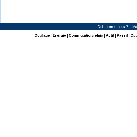
Qui sommes-nous ?
|
Me
Outillage
|
Energie
|
Commutation/relais
|
Actif
|
Passif
|
Opt