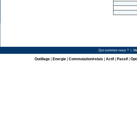
Qui sommes-nous ?
|
Me
Outillage
|
Energie
|
Commutation/relais
|
Actif
|
Passif
|
Opt