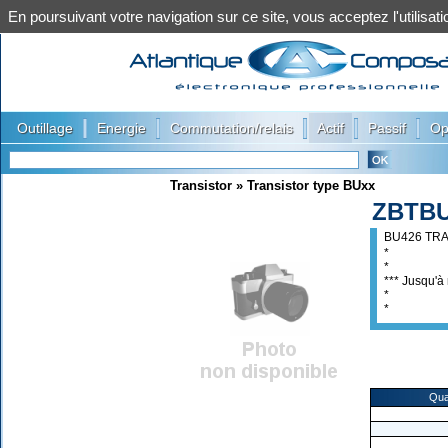
En poursuivant votre navigation sur ce site, vous acceptez l'utilis
|
|
|
|
|
Outillage
Energie
Commutation/relais
Actif
Passif
Op
Transistor
»
Transistor type BUxx
ZBTBU
BU426 TR
*
*
*** Jusqu'à 
*
*
Qua