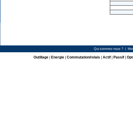
Qui sommes-nous ?
|
Men
Outillage
|
Energie
|
Commutation/relais
|
Actif
|
Passif
|
Opt