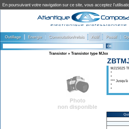
En poursuivant votre navigation sur ce site, vous acceptez l'utilis
|
|
|
|
|
Outillage
Energie
Commutation/relais
Actif
Passif
Op
Transistor
»
Transistor type MJxx
ZBTMJ
MJ15025 T
*
*
*** Jusqu'à 
*
*
Qua