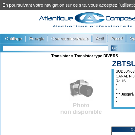
En poursuivant votre navigation sur ce site, vous acceptez l'utilis
|
|
|
|
|
Outillage
Energie
Commutation/relais
Actif
Passif
Op
Transistor
»
Transistor type DIVERS
ZBTSU
SUD50N03
CANAL N 3
RoHS
*
*
*** Jusqu'à 
*
*
Qu