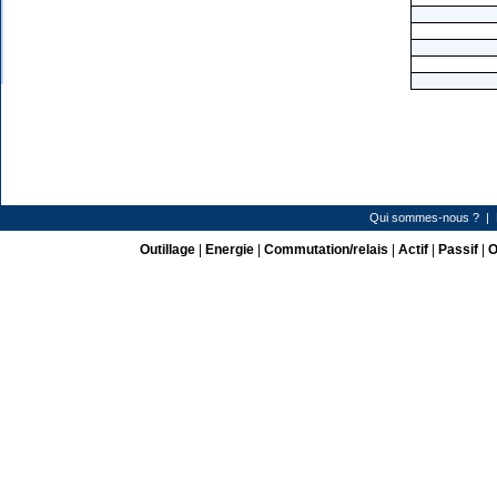
Qui sommes-nous ?
|
Outillage
|
Energie
|
Commutation/relais
|
Actif
|
Passif
|
O