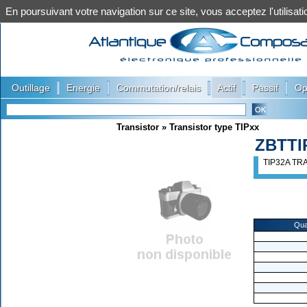
En poursuivant votre navigation sur ce site, vous acceptez l'utilis
|
|
|
|
|
Outillage
Energie
Commutation/relais
Actif
Passif
Op
Transistor
»
Transistor type TIPxx
ZBTTI
TIP32A TR
Qua