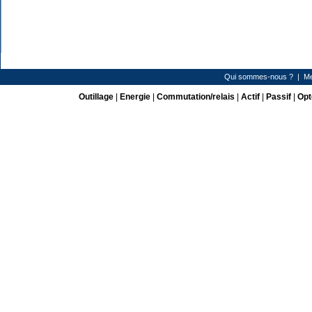
Qui sommes-nous ?
|
Me
Outillage
|
Energie
|
Commutation/relais
|
Actif
|
Passif
|
Opt