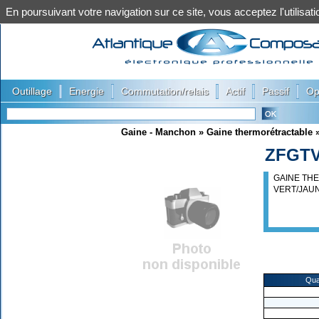
En poursuivant votre navigation sur ce site, vous acceptez l'utilis
|
|
|
|
|
Outillage
Energie
Commutation/relais
Actif
Passif
Op
Gaine - Manchon
»
Gaine thermorétractable
ZFGTV
GAINE TH
VERT/JAU
Qua