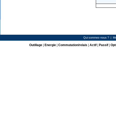
Qui sommes-nous ?
|
Me
Outillage
|
Energie
|
Commutation/relais
|
Actif
|
Passif
|
Opt