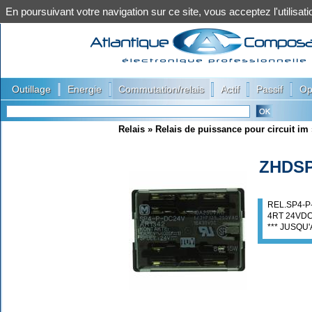
En poursuivant votre navigation sur ce site, vous acceptez l'utilis
|
|
|
|
|
Outillage
Energie
Commutation/relais
Actif
Passif
Op
Relais
»
Relais de puissance pour circuit im
ZHDS
REL.SP4-P-
4RT 24VDC
*** JUSQU