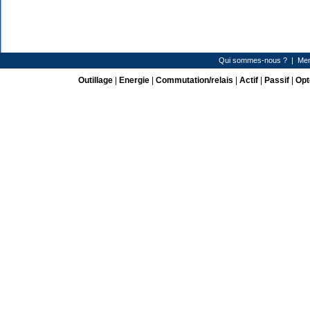
Qui sommes-nous ?
|
Men
Outillage
|
Energie
|
Commutation/relais
|
Actif
|
Passif
|
Opt