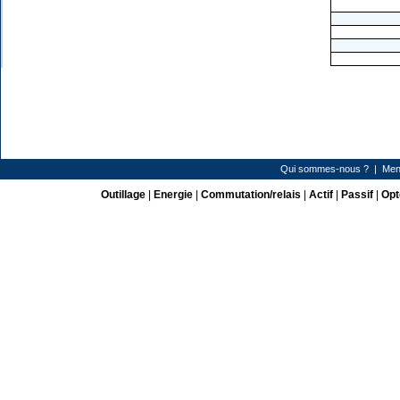
Qui sommes-nous ?
|
Men
Outillage
|
Energie
|
Commutation/relais
|
Actif
|
Passif
|
Opt