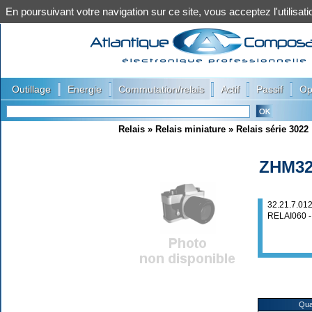
En poursuivant votre navigation sur ce site, vous acceptez l'utilis
|
|
|
|
|
Outillage
Energie
Commutation/relais
Actif
Passif
Op
Relais
»
Relais miniature
»
Relais série 3022
ZHM32
32.21.7.01
RELAI060 
Qua