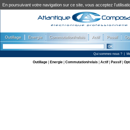
En poursuivant votre navigation sur ce site, vous acceptez l'utilis
|
|
|
|
|
Outillage
Energie
Commutation/relais
Actif
Passif
Op
Qui sommes-nous ?
|
Me
Outillage
|
Energie
|
Commutation/relais
|
Actif
|
Passif
|
Opt