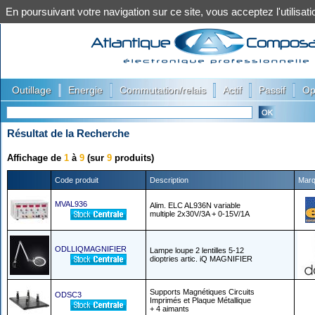
En poursuivant votre navigation sur ce site, vous acceptez l'utilis
|
|
|
|
|
Outillage
Energie
Commutation/relais
Actif
Passif
Op
Résultat de la Recherche
Affichage de
1
à
9
(sur
9
produits)
Code produit
Description
Mar
MVAL936
Alim. ELC AL936N variable
multiple 2x30V/3A + 0-15V/1A
ODLLIQMAGNIFIER
Lampe loupe 2 lentilles 5-12
dioptries artic. iQ MAGNIFIER
Supports Magnétiques Circuits
ODSC3
Imprimés et Plaque Métallique
+ 4 aimants