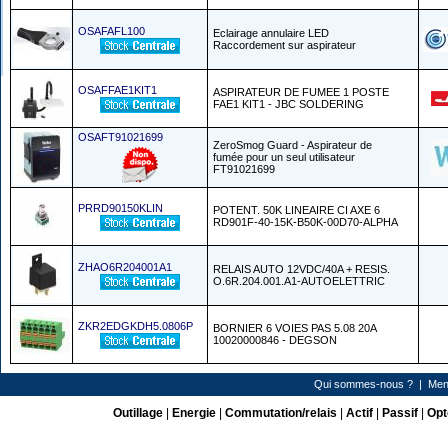
OSAFAFL100
Eclairage annulaire LED
Raccordement sur aspirateur
OSAFFAE1KIT1
ASPIRATEUR DE FUMEE 1 POSTE
FAE1 KIT1 - JBC SOLDERING
OSAFT91021699
ZeroSmog Guard - Aspirateur de
fumée pour un seul utilisateur
FT91021699
PRRD90150KLIN
POTENT. 50K LINEAIRE CI AXE 6
RD901F-40-15K-B50K-00D70-ALPHA
ZHAO6R204001A1
RELAIS AUTO 12VDC/40A + RESIS.
O.6R.204.001.A1-AUTOELETTRIC
ZKR2EDGKDH5.0806P
BORNIER 6 VOIES PAS 5.08 20A
10020000846 - DEGSON
Qui sommes-nous ?
|
Men
Outillage
|
Energie
|
Commutation/relais
|
Actif
|
Passif
|
Opt